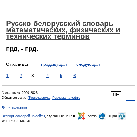
Русско-белорусский словарь
математических, физических и
технических терминов
прд, - прд.
Страницы
←
предыдущая
следующая
→
1
2
3
4
5
6
© Академик, 2000-2026
18+
Обратная связь:
Техподдержка
,
Реклама на сайте
👣 Путешествия
Экспорт словарей на сайты
, сделанные на PHP,
Joomla,
Drupal,
WordPress, MODx.